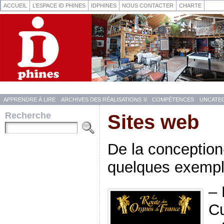
ACCUEIL
L’ESPACE ID PHINES
IDPHINES
NOUS CONTACTER
CHARTE
APPRENDRE À LIRE
ARCHIVES DES RÉALISATIONS
COMPÉTENCES
UNCATE
Recherche
Sites web
De la conception-
quelques exempl
–
Cu